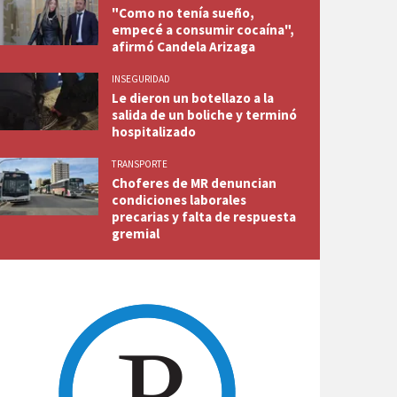
"Como no tenía sueño,
empecé a consumir cocaína",
afirmó Candela Arizaga
INSEGURIDAD
Le dieron un botellazo a la
salida de un boliche y terminó
hospitalizado
TRANSPORTE
Choferes de MR denuncian
condiciones laborales
precarias y falta de respuesta
gremial