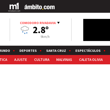
COMODORO RIVADAVIA
2.8°
9km/h
MUNDO
DEPORTES
SANTA CRUZ
ESPECTÁCULOS
TICA
AJUSTE
CULTURA
MALVINAS
CALETA OLIVIA