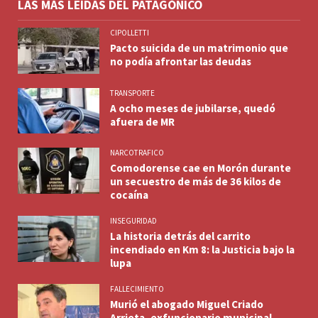
LAS MÁS LEÍDAS DEL PATAGÓNICO
CIPOLLETTI
Pacto suicida de un matrimonio que
no podía afrontar las deudas
TRANSPORTE
A ocho meses de jubilarse, quedó
afuera de MR
NARCOTRAFICO
Comodorense cae en Morón durante
un secuestro de más de 36 kilos de
cocaína
INSEGURIDAD
La historia detrás del carrito
incendiado en Km 8: la Justicia bajo la
lupa
FALLECIMIENTO
Murió el abogado Miguel Criado
Arrieta, exfuncionario municipal