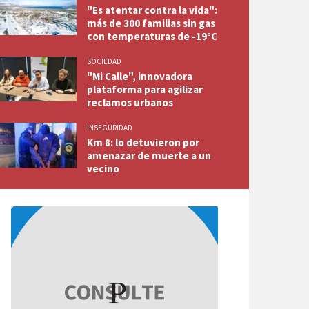
"Es atentar contra la vida":
más de 300 familias sin gas
con temperaturas de -19°C
SOCIEDAD
"Mi Calle", innovadora
plataforma para agilizar
reclamos urbanos
INSEGURIDAD
Km 8: lo detuvieron por
amenazar de muerte a un
vecino