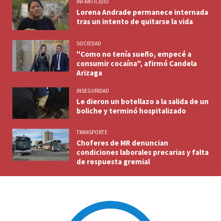
INFANTICIDIO
Lorena Andrade permanece internada
tras un intento de quitarse la vida
SOCIEDAD
"Como no tenía sueño, empecé a
consumir cocaína", afirmó Candela
Arizaga
INSEGURIDAD
Le dieron un botellazo a la salida de un
boliche y terminó hospitalizado
TRANSPORTE
Choferes de MR denuncian
condiciones laborales precarias y falta
de respuesta gremial