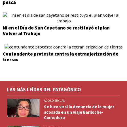
pesca
Ni en el Día de San Cayetano se restituyó el plan
Volver al Trabajo
Contundente protesta contra la extranjerización de
tierras
LAS MÁS LEÍDAS DEL PATAGÓNICO
ACOSO SEXUAL
Se hizo viral la denuncia de la mujer
acosada en un viaje Bariloche-
Comodoro