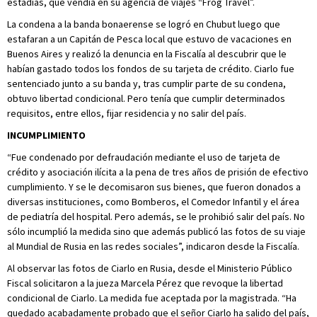
estadías, que vendía en su agencia de viajes “Frog Travel”.
La condena a la banda bonaerense se logró en Chubut luego que
estafaran a un Capitán de Pesca local que estuvo de vacaciones en
Buenos Aires y realizó la denuncia en la Fiscalía al descubrir que le
habían gastado todos los fondos de su tarjeta de crédito. Ciarlo fue
sentenciado junto a su banda y, tras cumplir parte de su condena,
obtuvo libertad condicional. Pero tenía que cumplir determinados
requisitos, entre ellos, fijar residencia y no salir del país.
INCUMPLIMIENTO
“Fue condenado por defraudación mediante el uso de tarjeta de
crédito y asociación ilícita a la pena de tres años de prisión de efectivo
cumplimiento. Y se le decomisaron sus bienes, que fueron donados a
diversas instituciones, como Bomberos, el Comedor Infantil y el área
de pediatría del hospital. Pero además, se le prohibió salir del país. No
sólo incumplió la medida sino que además publicó las fotos de su viaje
al Mundial de Rusia en las redes sociales”, indicaron desde la Fiscalía.
Al observar las fotos de Ciarlo en Rusia, desde el Ministerio Público
Fiscal solicitaron a la jueza Marcela Pérez que revoque la libertad
condicional de Ciarlo. La medida fue aceptada por la magistrada. “Ha
quedado acabadamente probado que el señor Ciarlo ha salido del país,