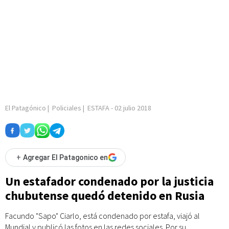
El Patagónico
|
Policiales
|
ESTAFA
-
02 julio 2018
+
Agregar El Patagonico en
Un estafador condenado por la justicia
chubutense quedó detenido en Rusia
Facundo "Sapo" Ciarlo, está condenado por estafa, viajó al
Mundial y publicó las fotos en las redes sociales. Por su