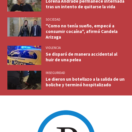
Lorena Andrade permanece internada
tras un intento de quitarse la vida
SOCIEDAD
"Como no tenía sueño, empecé a
consumir cocaína", afirmó Candela
Arizaga
VIOLENCIA
Se disparó de manera accidental al
huir de una pelea
INSEGURIDAD
Le dieron un botellazo a la salida de un
boliche y terminó hospitalizado