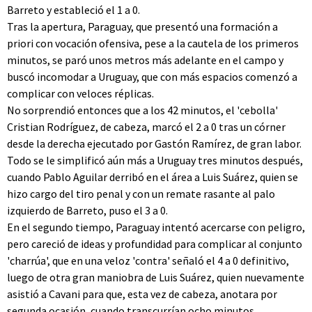
Barreto y estableció el 1 a 0.
Tras la apertura, Paraguay, que presentó una formación a
priori con vocación ofensiva, pese a la cautela de los primeros
minutos, se paró unos metros más adelante en el campo y
buscó incomodar a Uruguay, que con más espacios comenzó a
complicar con veloces réplicas.
No sorprendió entonces que a los 42 minutos, el 'cebolla'
Cristian Rodríguez, de cabeza, marcó el 2 a 0 tras un córner
desde la derecha ejecutado por Gastón Ramírez, de gran labor.
Todo se le simplificó aún más a Uruguay tres minutos después,
cuando Pablo Aguilar derribó en el área a Luis Suárez, quien se
hizo cargo del tiro penal y con un remate rasante al palo
izquierdo de Barreto, puso el 3 a 0.
En el segundo tiempo, Paraguay intentó acercarse con peligro,
pero careció de ideas y profundidad para complicar al conjunto
'charrúa', que en una veloz 'contra' señaló el 4 a 0 definitivo,
luego de otra gran maniobra de Luis Suárez, quien nuevamente
asistió a Cavani para que, esta vez de cabeza, anotara por
segunda ocasión, cuando transcurrían ocho minutos.