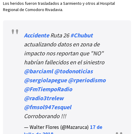
Los heridos fueron trasladados a Sarmiento y otros al Hospital
Regional de Comodoro Rivadavia.
Accidente
Ruta 26
#Chubut
actualizando datos en zona de
impacto nos reportan que "NO"
habrían fallecidos en el siniestro
@barciaml
@todonoticias
@sergiolapegue
@rperiodismo
@FmTiempoRadio
@radio3trelew
@fmsol947esquel
Corroborando !!!
— Walter Flores (@Mazaruca)
17 de