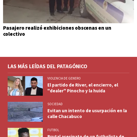
Pasajero realizó exhibiciones obscenas en un
colectivo
LAS MÁS LEÍDAS DEL PATAGÓNICO
VIOLENCIA DE GENERO
El partido de River, el encierro, el
"dealer" Pinocho y la huida
SOCIEDAD
Evitan un intento de usurpación en la
calle Chacabuco
FUTBOL
Brutal asesinato de un futbolista de