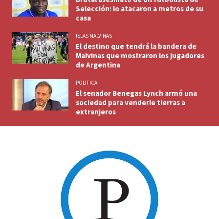
Selección: lo atacaron a metros de su
casa
ISLAS MALVINAS
El destino que tendrá la bandera de
Malvinas que mostraron los jugadores
de Argentina
POLITICA
El senador Benegas Lynch armó una
sociedad para venderle tierras a
extranjeros