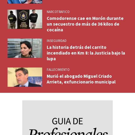
NARCOTRAFICO
Comodorense cae en Morón durante
un secuestro de más de 36 kilos de
cocaína
INSEGURIDAD
La historia detrás del carrito
incendiado en Km 8: la Justicia bajo la
lupa
FALLECIMIENTO
Murió el abogado Miguel Criado
Arrieta, exfuncionario municipal