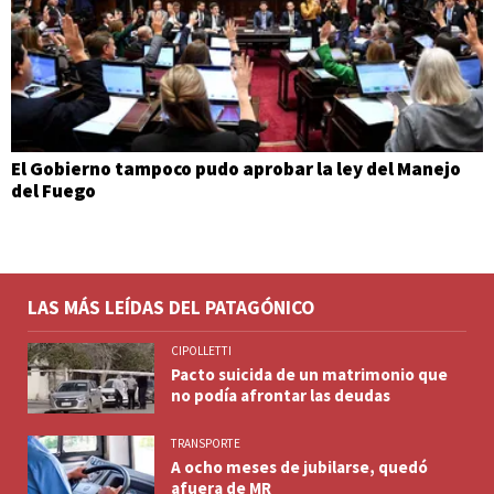
El Gobierno tampoco pudo aprobar la ley del Manejo
del Fuego
LAS MÁS LEÍDAS DEL PATAGÓNICO
CIPOLLETTI
Pacto suicida de un matrimonio que
no podía afrontar las deudas
TRANSPORTE
A ocho meses de jubilarse, quedó
afuera de MR