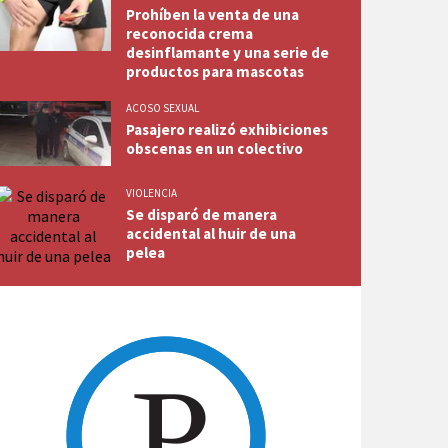
Prohíben la venta de una
reconocida crema
desinflamante y una serie de
productos para mascotas
ACOSO SEXUAL
Pasajero realizó exhibiciones
obscenas en un colectivo
VIOLENCIA
Se disparó de manera
accidental al huir de una
pelea