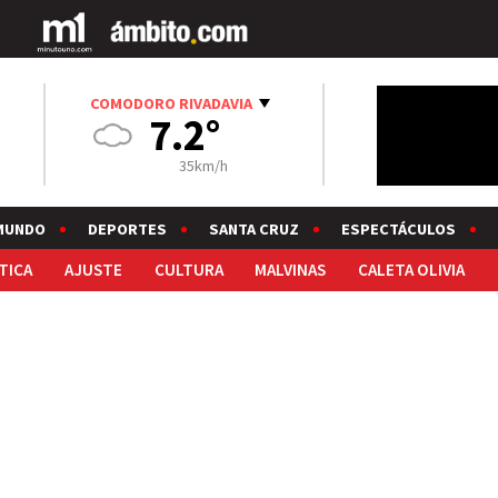
COMODORO RIVADAVIA
7.2°
35km/h
MUNDO
DEPORTES
SANTA CRUZ
ESPECTÁCULOS
TICA
AJUSTE
CULTURA
MALVINAS
CALETA OLIVIA