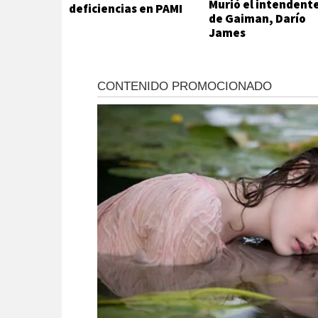
Murió el intendent
deficiencias en PAMI
de Gaiman, Darío
James