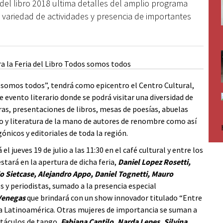
del libro 2018 ultima detalles del amplio programa
 variedad de actividades y presencia de importantes
somos todos”, tendrá como epicentro el Centro Cultural,
evento literario donde se podrá visitar una diversidad de
ras, presentaciones de libros, mesas de poesías, abuelas
o y literatura de la mano de autores de renombre como así
icos y editoriales de toda la región.
 jueves 19 de julio a las 11:30 en el café cultural y entre los
stará en la apertura de dicha feria,
Daniel Lopez Rosetti,
o Sietcase, Alejandro Appo, Daniel Tognetti, Mauro
 y periodistas, sumado a la presencia especial
 Venegas
que brindará con un show innovador titulado “Entre
oda Latinoamérica. Otras mujeres de importancia se suman a
táculos de tango,
Fabiana Cantilo, Narda Lepes, Silvina