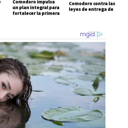
e
Comodoro impulsa
Comodoro contra las
un plan integral para
leyes de entrega de
fortalecer la primera
Javier Milei
infancia