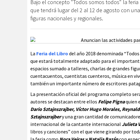
Bajo el concepto "Todos somos todos" la feria 
que tendrá lugar del 2 al 12 de agosto con una
figuras nacionales y regionales.
La
Feria del Libro
del año 2018 denominada “Todos 
que estará totalmente adaptado para el importante 
espacios sumado a talleres, charlas de grandes figu
cuentacuentos, cuentistas cuenteros, música en viv
también un importante número de escritores patagón
La presentación oficial del programa completo será el
autores se destacan entre ellos
Felipe Pigna
quien e
Dario Sztajnszrajber, Víctor Hugo Morales, Reynald
Sztajnszrajber
y una gran cantidad de comunicadores
internacional de la cantante internacional
Julieta
libros y canciones” con el que viene girando por t
la feria como
Nora Veiras y Natalia Bazán
con espec