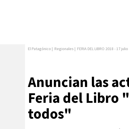
El Patagónico
|
Regionales
|
FERIA DEL LIBRO 2018
-
17 juli
Anuncian las ac
Feria del Libro
todos"