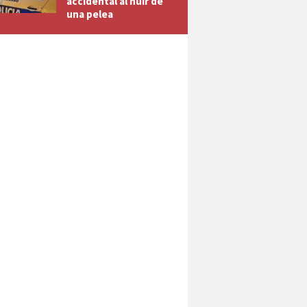
accidental al huir de
una pelea