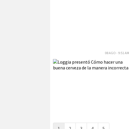
08 AGO - 9:51 A
1
2
3
4
5