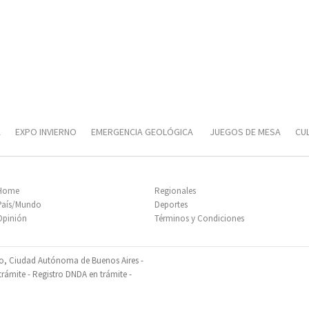
A
EXPO INVIERNO
EMERGENCIA GEOLÓGICA
JUEGOS DE MESA
CUL
T
Home
Regionales
País/Mundo
Deportes
Opinión
Términos y Condiciones
so, Ciudad Autónoma de Buenos Aires -
ámite - Registro DNDA en trámite -