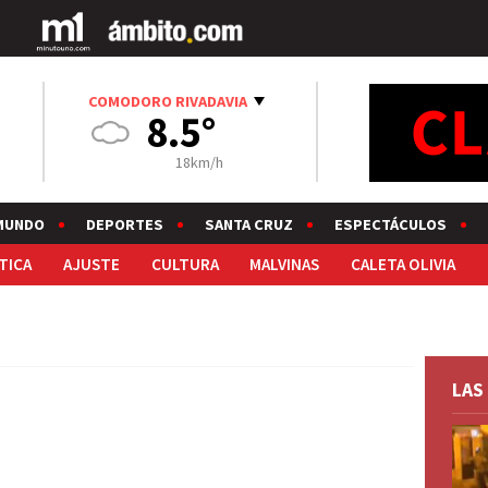
COMODORO RIVADAVIA
8.5°
18km/h
MUNDO
DEPORTES
SANTA CRUZ
ESPECTÁCULOS
TICA
AJUSTE
CULTURA
MALVINAS
CALETA OLIVIA
LAS