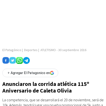
El Patagónico
|
Deportes
|
ATLETISMO
-
30 septiembre 2016
+
Agregar El Patagonico en
Anunciaron la corrida atlética 115º
Aniversario de Caleta Olivia
La competencia, que se desarrollará el 20 de noviembre, será de
10k. Además, tendrá lugar una prueba promocional de 5k, junto a