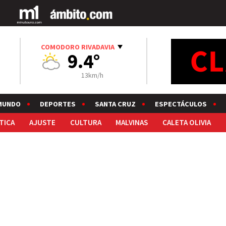
COMODORO RIVADAVIA
9.4°
13km/h
MUNDO
DEPORTES
SANTA CRUZ
ESPECTÁCULOS
TICA
AJUSTE
CULTURA
MALVINAS
CALETA OLIVIA