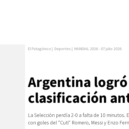
El Patagónico
|
Deportes
|
MUNDIAL 2026
-
07 julio 2026
Argentina logró
clasificación an
La Selección perdía 2-0 a falta de 10 minutos. E
con goles del "Cuti" Romero, Messi y Enzo Fer