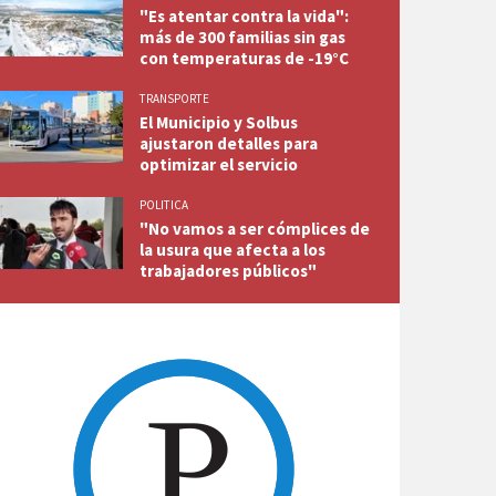
"Es atentar contra la vida":
más de 300 familias sin gas
con temperaturas de -19°C
TRANSPORTE
El Municipio y Solbus
ajustaron detalles para
optimizar el servicio
POLITICA
"No vamos a ser cómplices de
la usura que afecta a los
trabajadores públicos"