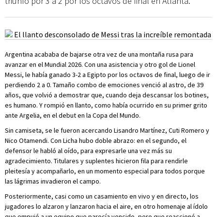
triunfo por 3 a 2 por los octavos de final en Atlanta.
Argentina acababa de bajarse otra vez de una montaña rusa para
avanzar en el Mundial 2026. Con una asistencia y otro gol de Lionel
Messi, le había ganado 3-2 a Egipto por los octavos de final, luego de ir
perdiendo 2 a 0. Tamaño combo de emociones venció al astro, de 39
años, que volvió a demostrar que, cuando deja descansar los botines,
es humano. Y rompió en llanto, como había ocurrido en su primer grito
ante Argelia, en el debut en la Copa del Mundo.
Sin camiseta, se le fueron acercando Lisandro Martínez, Cuti Romero y
Nico Otamendi. Con Licha hubo doble abrazo: en el segundo, el
defensor le habló al oído, para expresarle una vez más su
agradecimiento. Titulares y suplentes hicieron fila para rendirle
pleitesía y acompañarlo, en un momento especial para todos porque
las lágrimas invadieron el campo.
Posteriormente, casi como un casamiento en vivo y en directo, los
jugadores lo alzaron y lanzaron hacia el aire, en otro homenaje al ídolo
que empujó a un equipo que parecía vencido, pero que reaccionó a