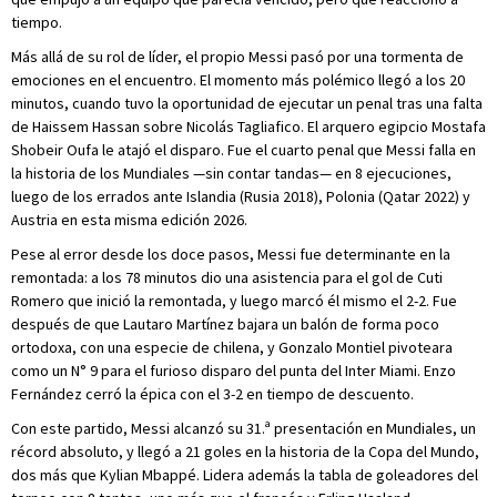
tiempo.
Más allá de su rol de líder, el propio Messi pasó por una tormenta de
emociones en el encuentro. El momento más polémico llegó a los 20
minutos, cuando tuvo la oportunidad de ejecutar un penal tras una falta
de Haissem Hassan sobre Nicolás Tagliafico. El arquero egipcio Mostafa
Shobeir Oufa le atajó el disparo. Fue el cuarto penal que Messi falla en
la historia de los Mundiales —sin contar tandas— en 8 ejecuciones,
luego de los errados ante Islandia (Rusia 2018), Polonia (Qatar 2022) y
Austria en esta misma edición 2026.
Pese al error desde los doce pasos, Messi fue determinante en la
remontada: a los 78 minutos dio una asistencia para el gol de Cuti
Romero que inició la remontada, y luego marcó él mismo el 2-2. Fue
después de que Lautaro Martínez bajara un balón de forma poco
ortodoxa, con una especie de chilena, y Gonzalo Montiel pivoteara
como un N° 9 para el furioso disparo del punta del Inter Miami. Enzo
Fernández cerró la épica con el 3-2 en tiempo de descuento.
Con este partido, Messi alcanzó su 31.ª presentación en Mundiales, un
récord absoluto, y llegó a 21 goles en la historia de la Copa del Mundo,
dos más que Kylian Mbappé. Lidera además la tabla de goleadores del