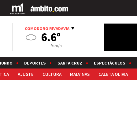
COMODORO RIVADAVIA
6.6°
9km/h
MUNDO
DEPORTES
SANTA CRUZ
ESPECTÁCULOS
TICA
AJUSTE
CULTURA
MALVINAS
CALETA OLIVIA