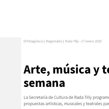
El Patagónico
|
Regionales
|
Rada Tilly
-
17 enero 2025
Arte, música y t
semana
La Secretaría de Cultura de Rada Tilly program
propuestas artísticas, musicales y teatrales pa