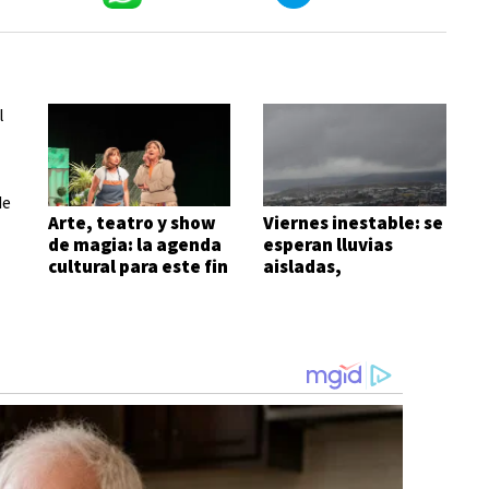
Arte, teatro y show
Viernes inestable: se
de magia: la agenda
esperan lluvias
cultural para este fin
aisladas,
de semana
chaparrones y
fuertes ráfagas
al