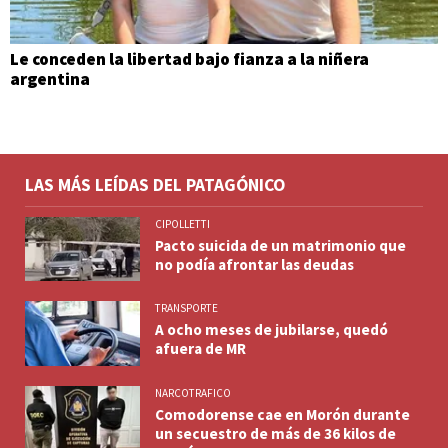
Le conceden la libertad bajo fianza a la niñera
argentina
LAS MÁS LEÍDAS DEL PATAGÓNICO
CIPOLLETTI
Pacto suicida de un matrimonio que
no podía afrontar las deudas
TRANSPORTE
A ocho meses de jubilarse, quedó
afuera de MR
NARCOTRAFICO
Comodorense cae en Morón durante
un secuestro de más de 36 kilos de