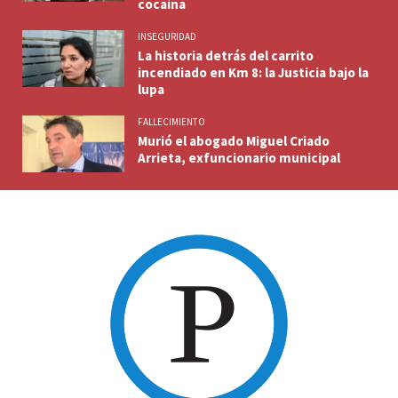
cocaína
INSEGURIDAD
La historia detrás del carrito
incendiado en Km 8: la Justicia bajo la
lupa
FALLECIMIENTO
Murió el abogado Miguel Criado
Arrieta, exfuncionario municipal