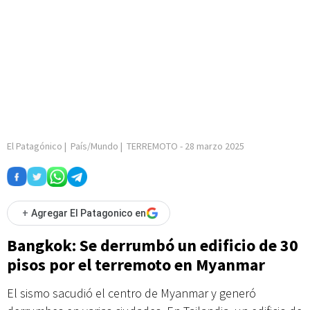
El Patagónico
|
País/Mundo
|
TERREMOTO
-
28 marzo 2025
+
Agregar El Patagonico en
Bangkok: Se derrumbó un edificio de 30
pisos por el terremoto en Myanmar
El sismo sacudió el centro de Myanmar y generó