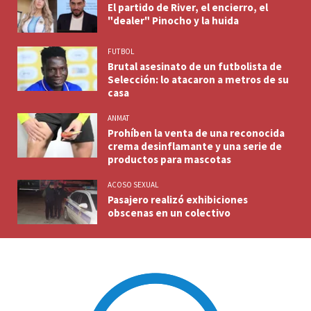
El partido de River, el encierro, el
"dealer" Pinocho y la huida
FUTBOL
Brutal asesinato de un futbolista de
Selección: lo atacaron a metros de su
casa
ANMAT
Prohíben la venta de una reconocida
crema desinflamante y una serie de
productos para mascotas
ACOSO SEXUAL
Pasajero realizó exhibiciones
obscenas en un colectivo