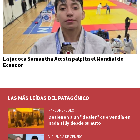
La judoca Samantha Acosta palpita el Mundial de
Ecuador
LAS MÁS LEÍDAS DEL PATAGÓNICO
NARCOMENUDEO
Detienen a un "dealer" que vendía en
Rada Tilly desde su auto
VIOLENCIA DE GENERO