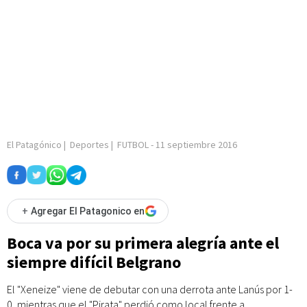
El Patagónico
|
Deportes
|
FUTBOL
-
11 septiembre 2016
+
Agregar El Patagonico en
Boca va por su primera alegría ante el
siempre difícil Belgrano
El "Xeneize" viene de debutar con una derrota ante Lanús por 1-
0, mientras que el "Pirata" perdió como local frente a