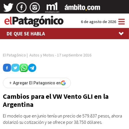
Tog
6 de agosto de 2026
nav
DE QUE SE HABLA
El Patagónico
|
Autos y Motos
-
17 septiembre 2016
+
Agregar El Patagonico en
Cambios para el VW Vento GLI en la
Argentina
El modelo que en junio tenía un precio de 579.837 pesos, ahora
dolarizó su cotización y se ofrece por 38.750 dólares.