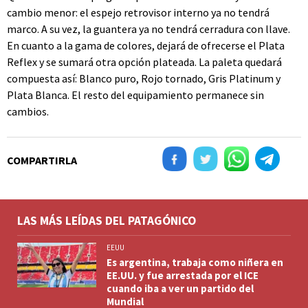
cambio menor: el espejo retrovisor interno ya no tendrá
marco. A su vez, la guantera ya no tendrá cerradura con llave.
En cuanto a la gama de colores, dejará de ofrecerse el Plata
Reflex y se sumará otra opción plateada. La paleta quedará
compuesta así: Blanco puro, Rojo tornado, Gris Platinum y
Plata Blanca. El resto del equipamiento permanece sin
cambios.
COMPARTIRLA
LAS MÁS LEÍDAS DEL PATAGÓNICO
EEUU
Es argentina, trabaja como niñera en
EE.UU. y fue arrestada por el ICE
cuando iba a ver un partido del
Mundial