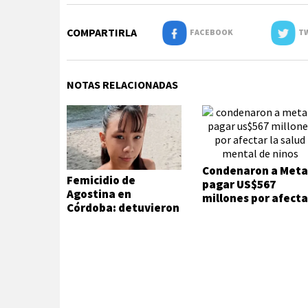
COMPARTIRLA
FACEBOOK
TW
NOTAS RELACIONADAS
Condenaron a Meta
Femicidio de
pagar US$567
Agostina en
millones por afecta
Córdoba: detuvieron
la salud mental de
a dos inquilinos de
niños
Barrelier