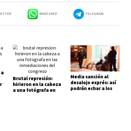
ITTER
WHATSAPP
TELEGRAM
 a
Media sanción al
Brutal represión:
desalojo exprés: así
r
hirieron en la cabeza
podrán echar a los
a una fotógrafa en
inquilinos morosos
las inmediaciones
del Congreso