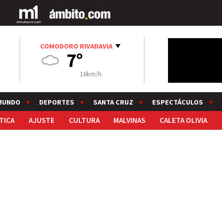
COMODORO RIVADAVIA
7°
16km/h
MUNDO
DEPORTES
SANTA CRUZ
ESPECTÁCULOS
TICA
AJUSTE
CULTURA
MALVINAS
CALETA OLIVIA