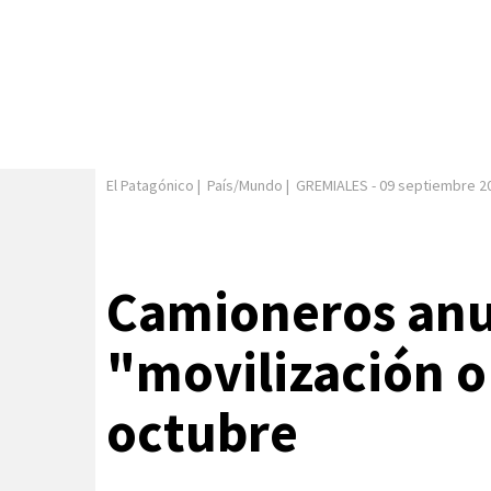
El Patagónico
|
País/Mundo
|
GREMIALES
-
09 septiembre 2
Camioneros anu
"movilización o
octubre