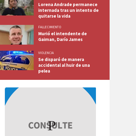
Lorena Andrade permanece
internada tras un intento de
quitarse la vida
FALLECIMIENTO
Murió el intendente de
Gaiman, Darío James
VIOLENCIA
Se disparó de manera
accidental al huir de una
pelea