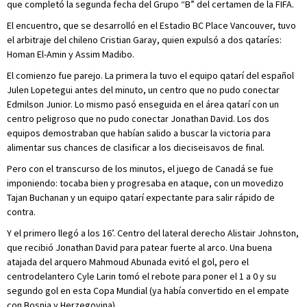
que completó la segunda fecha del Grupo “B” del certamen de la FIFA.
El encuentro, que se desarrolló en el Estadio BC Place Vancouver, tuvo
el arbitraje del chileno Cristian Garay, quien expulsó a dos qataríes:
Homan El-Amin y Assim Madibo.
El comienzo fue parejo. La primera la tuvo el equipo qatarí del español
Julen Lopetegui antes del minuto, un centro que no pudo conectar
Edmilson Junior. Lo mismo pasó enseguida en el área qatarí con un
centro peligroso que no pudo conectar Jonathan David. Los dos
equipos demostraban que habían salido a buscar la victoria para
alimentar sus chances de clasificar a los dieciseisavos de final.
Pero con el transcurso de los minutos, el juego de Canadá se fue
imponiendo: tocaba bien y progresaba en ataque, con un movedizo
Tajan Buchanan y un equipo qatarí expectante para salir rápido de
contra.
Y el primero llegó a los 16’. Centro del lateral derecho Alistair Johnston,
que recibió Jonathan David para patear fuerte al arco. Una buena
atajada del arquero Mahmoud Abunada evitó el gol, pero el
centrodelantero Cyle Larin tomó el rebote para poner el 1 a 0 y su
segundo gol en esta Copa Mundial (ya había convertido en el empate
con Bosnia y Herzegovina).