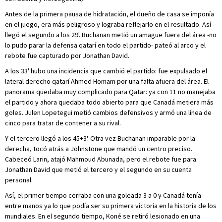
Antes de la primera pausa de hidratación, el dueño de casa se imponía
en el juego, era más peligroso y lograba reflejarlo en el resultado. Así
llegó el segundo a los 29'. Buchanan metió un amague fuera del área -no
lo pudo parar la defensa qatarí en todo el partido- pateó al arco y el
rebote fue capturado por Jonathan David.
A los 33' hubo una incidencia que cambió el partido: fue expulsado el
lateral derecho qatarí Ahmed Homam por una falta afuera del área. El
panorama quedaba muy complicado para Qatar: ya con 11 no manejaba
el partido y ahora quedaba todo abierto para que Canadá metiera más
goles. Julen Lopetegui metió cambios defensivos y armó una línea de
cinco para tratar de contener a su rival.
Y el tercero llegó a los 45+3'. Otra vez Buchanan imparable por la
derecha, tocó atrás a Johnstone que mandó un centro preciso.
Cabeceó Larin, atajó Mahmoud Abunada, pero el rebote fue para
Jonathan David que metió el tercero y el segundo en su cuenta
personal.
Así, el primer tiempo cerraba con una goleada 3 a 0 y Canadá tenía
entre manos ya lo que podía ser su primera victoria en la historia de los
mundiales. En el segundo tiempo, Koné se retiró lesionado en una