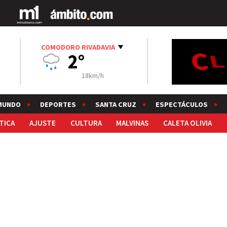
COMODORO RIVADAVIA
2°
18km/h
MUNDO
DEPORTES
SANTA CRUZ
ESPECTÁCULOS
TICA
AJUSTE
CULTURA
MALVINAS
CALETA OLIVIA