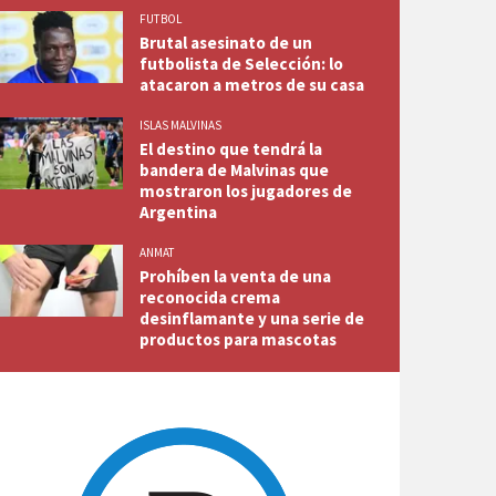
FUTBOL
Brutal asesinato de un
futbolista de Selección: lo
atacaron a metros de su casa
ISLAS MALVINAS
El destino que tendrá la
bandera de Malvinas que
mostraron los jugadores de
Argentina
ANMAT
Prohíben la venta de una
reconocida crema
desinflamante y una serie de
productos para mascotas