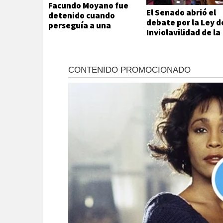
Facundo Moyano fue
El Senado abrió el
detenido cuando
debate por la Ley d
perseguía a una
Inviolavilidad de la
mujer desnuda
Propiedad Privada