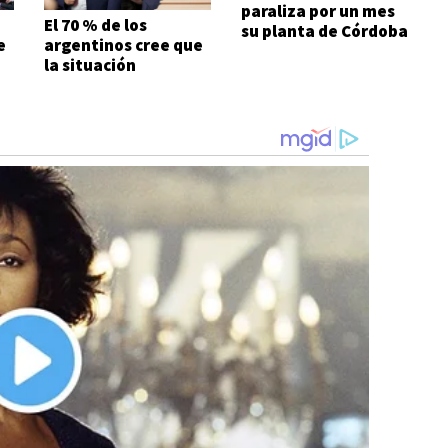
paraliza por un mes
El 70 % de los
su planta de Córdoba
e
argentinos cree que
la situación
económica es mala