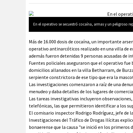
En el operativo se secuestró cocaína, armas y un peligroso rept
Más de 16.000 dosis de cocaína, un importante arse
operativo antinarcóticos realizado en una villa de
además fueron detenidas 9 personas acusadas de inte
Fuentes policiales aseguraron que el operativo fue
domicilios allanados en la villa Betharram, de Burz
serpiente constrictora de ese tipo que era la mascot
Las investigaciones comenzaron a raíz de una denunc
menudeo y daba detalles de los lugares de comercia
Las tareas investigativas incluyeron observaciones,
telefónicas, las que permitieron identificar a los su
El comisario inspector Rodrigo Rodríguez, jefe de 
Investigaciones del Tráfico de Drogas Ilícitas explic
bonaerense que la causa "se inició en los primeros 