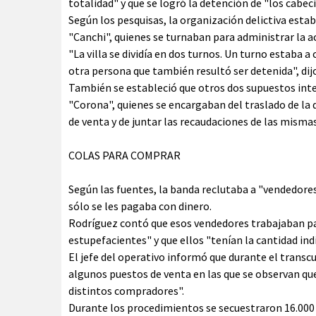
totalidad" y que se logró la detención de "los cabeci
Según los pesquisas, la organización delictiva est
"Canchi", quienes se turnaban para administrar la ac
"La villa se dividía en dos turnos. Un turno estaba 
otra persona que también resultó ser detenida", dij
También se estableció que otros dos supuestos int
"Corona", quienes se encargaban del traslado de la
de venta y de juntar las recaudaciones de las mismas
COLAS PARA COMPRAR
Según las fuentes, la banda reclutaba a "vendedores"
sólo se les pagaba con dinero.
Rodríguez contó que esos vendedores trabajaban pa
estupefacientes" y que ellos "tenían la cantidad ind
El jefe del operativo informó que durante el transc
algunos puestos de venta en las que se observan q
distintos compradores".
Durante los procedimientos se secuestraron 16.000 