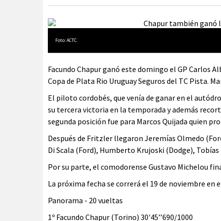
Foto: ACTC.
Facundo Chapur ganó este domingo el GP Carlos Alber
Copa de Plata Rio Uruguay Seguros del TC Pista. Ma
El piloto cordobés, que venía de ganar en el autód
su tercera victoria en la temporada y además recorta
segunda posición fue para Marcos Quijada quien pro
Después de Fritzler llegaron Jeremías Olmedo (Ford
Di Scala (Ford), Humberto Krujoski (Dodge), Tobías
Por su parte, el comodorense Gustavo Michelou fina
La próxima fecha se correrá el 19 de noviembre en 
Panorama - 20 vueltas
1º Facundo Chapur (Torino) 30'45’’690/1000