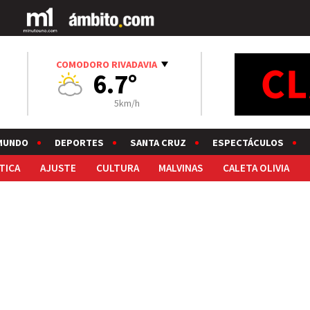
COMODORO RIVADAVIA
6.7°
5km/h
MUNDO
DEPORTES
SANTA CRUZ
ESPECTÁCULOS
TICA
AJUSTE
CULTURA
MALVINAS
CALETA OLIVIA