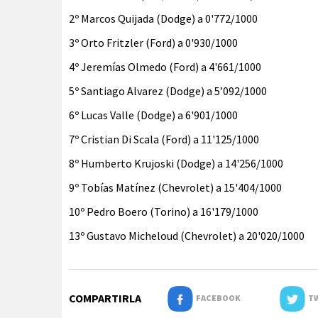
2º Marcos Quijada (Dodge) a 0'772/1000
3º Orto Fritzler (Ford) a 0'930/1000
4º Jeremías Olmedo (Ford) a 4'661/1000
5º Santiago Alvarez (Dodge) a 5’092/1000
6º Lucas Valle (Dodge) a 6'901/1000
7º Cristian Di Scala (Ford) a 11'125/1000
8º Humberto Krujoski (Dodge) a 14'256/1000
9º Tobías Matínez (Chevrolet) a 15'404/1000
10º Pedro Boero (Torino) a 16'179/1000
13º Gustavo Micheloud (Chevrolet) a 20'020/1000
COMPARTIRLA
FACEBOOK
TW