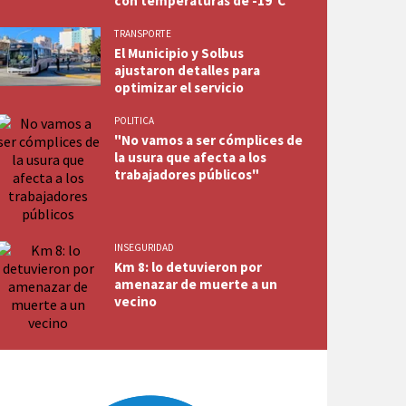
con temperaturas de -19°C
TRANSPORTE
El Municipio y Solbus
ajustaron detalles para
optimizar el servicio
POLITICA
"No vamos a ser cómplices de
la usura que afecta a los
trabajadores públicos"
INSEGURIDAD
Km 8: lo detuvieron por
amenazar de muerte a un
vecino