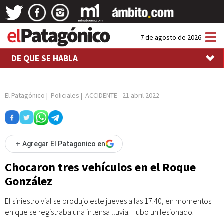
Tog
7 de agosto de 2026
nav
DE QUE SE HABLA
El Patagónico
|
Policiales
|
ACCIDENTE
-
21 abril 2022
+
Agregar El Patagonico en
Chocaron tres vehículos en el Roque
González
El siniestro vial se produjo este jueves a las 17:40, en momentos
en que se registraba una intensa lluvia. Hubo un lesionado.