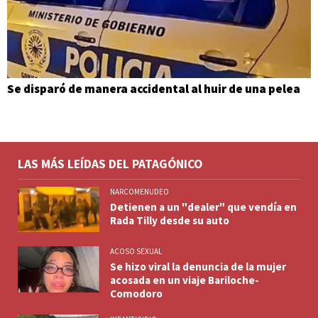
Se disparó de manera accidental al huir de una pelea
LAS MÁS LEÍDAS DEL PATAGÓNICO
NARCOMENUDEO
Detienen a un "dealer" que vendía en
Rada Tilly desde su auto
ACOSO SEXUAL
Se hizo viral la denuncia de la mujer
acosada en un viaje Bariloche-
Comodoro