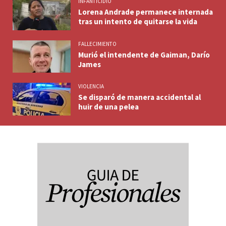
INFANTICIDIO
Lorena Andrade permanece internada
tras un intento de quitarse la vida
FALLECIMIENTO
Murió el intendente de Gaiman, Darío
James
VIOLENCIA
Se disparó de manera accidental al
huir de una pelea