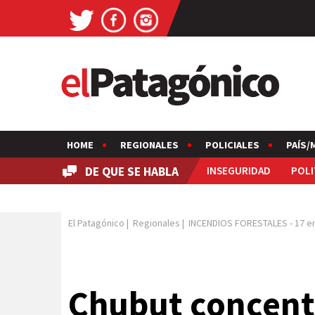
HOME
REGIONALES
POLICIALES
PAÍS/
DE QUE SE HABLA
INSEGURIDAD
POLI
El Patagónico
|
Regionales
|
INCENDIOS FORESTALES
-
17 e
Chubut concentr