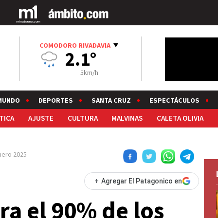
COMODORO RIVADAVIA
2.1°
5km/h
MUNDO
DEPORTES
SANTA CRUZ
ESPECTÁCULOS
TICA
AJUSTE
CULTURA
MALVINAS
CALETA OLIVIA
nero 2025
+
Agregar El Patagonico en
a el 90% de los