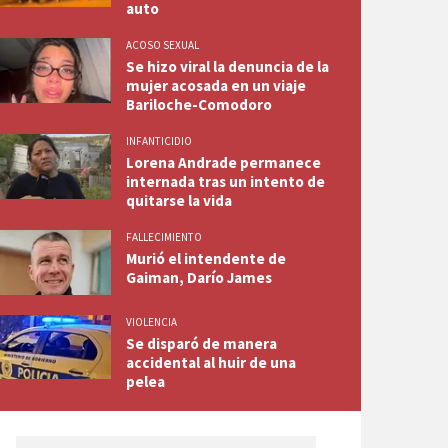
auto
ACOSO SEXUAL
Se hizo viral la denuncia de la
mujer acosada en un viaje
Bariloche-Comodoro
INFANTICIDIO
Lorena Andrade permanece
internada tras un intento de
quitarse la vida
FALLECIMIENTO
Murió el intendente de
Gaiman, Darío James
VIOLENCIA
Se disparó de manera
accidental al huir de una
pelea