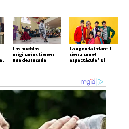
Los pueblos
La agenda infantil
originarios tienen
cierra con el
al
una destacada
espectáculo "El
participación
viaje" de
Aguafiestas