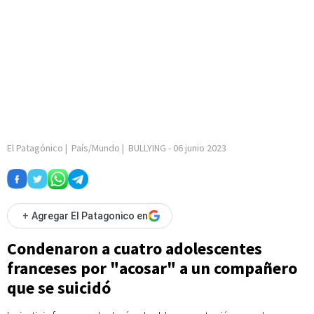
El Patagónico
|
País/Mundo
|
BULLYING
-
06 junio 2023
+
Agregar El Patagonico en
Condenaron a cuatro adolescentes
franceses por "acosar" a un compañero
que se suicidó