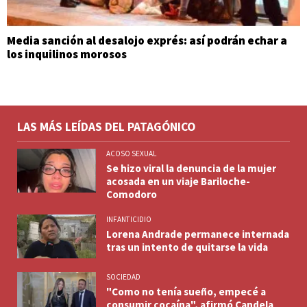
Media sanción al desalojo exprés: así podrán echar a
los inquilinos morosos
LAS MÁS LEÍDAS DEL PATAGÓNICO
ACOSO SEXUAL
Se hizo viral la denuncia de la mujer
acosada en un viaje Bariloche-
Comodoro
INFANTICIDIO
Lorena Andrade permanece internada
tras un intento de quitarse la vida
SOCIEDAD
"Como no tenía sueño, empecé a
consumir cocaína", afirmó Candela