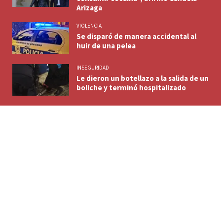
Arizaga
VIOLENCIA
Se disparó de manera accidental al
huir de una pelea
INSEGURIDAD
Le dieron un botellazo a la salida de un
boliche y terminó hospitalizado