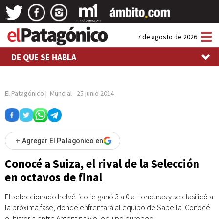
Tog
7 de agosto de 2026
nav
DE QUE SE HABLA
El Patagónico
|
Mundial
-
25 junio 2014
+
Agregar El Patagonico en
Conocé a Suiza, el rival de la Selección
en octavos de final
El seleccionado helvético le ganó 3 a 0 a Honduras y se clasificó a
la próxima fase, donde enfrentará al equipo de Sabella. Conocé
el historia entre Argentina y el equipo europeo.