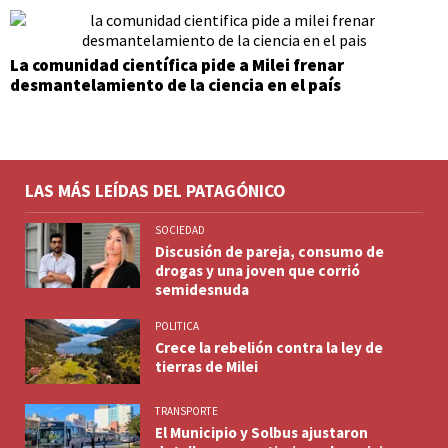
La comunidad científica pide a Milei frenar
desmantelamiento de la ciencia en el país
LAS MÁS LEÍDAS DEL PATAGÓNICO
SOCIEDAD
Discusión de pareja, consumo de
drogas y una joven que corrió
semidesnuda
POLITICA
Crece la rebelión contra la ley de
tierras de Milei
TRANSPORTE
El Municipio y Solbus ajustaron