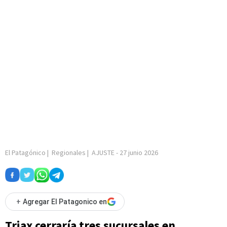
El Patagónico
|
Regionales
|
AJUSTE
-
27 junio 2026
+
Agregar El Patagonico en
Triax cerraría tres sucursales en