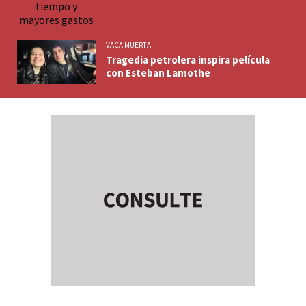
VACA MUERTA
Tragedia petrolera inspira película
con Esteban Lamothe