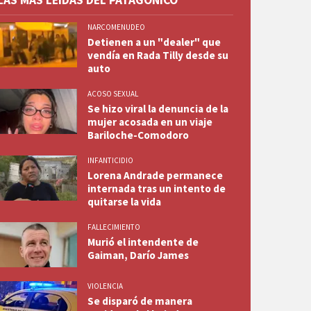
LAS MÁS LEÍDAS DEL PATAGÓNICO
NARCOMENUDEO
Detienen a un "dealer" que
vendía en Rada Tilly desde su
auto
ACOSO SEXUAL
Se hizo viral la denuncia de la
mujer acosada en un viaje
Bariloche-Comodoro
INFANTICIDIO
Lorena Andrade permanece
internada tras un intento de
quitarse la vida
FALLECIMIENTO
Murió el intendente de
Gaiman, Darío James
VIOLENCIA
Se disparó de manera