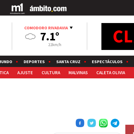
COMODORO RIVADAVIA
7.1°
22km/h
MUNDO
DEPORTES
SANTA CRUZ
ESPECTÁCULOS
TICA
AJUSTE
CULTURA
MALVINAS
CALETA OLIVIA