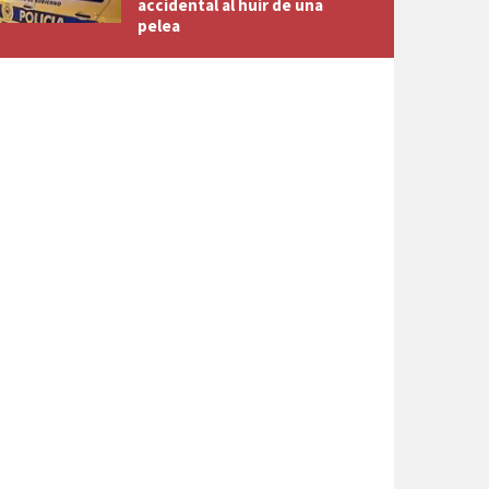
accidental al huir de una
pelea