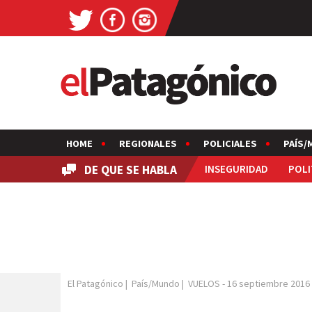
HOME
REGIONALES
POLICIALES
PAÍS/
DE QUE SE HABLA
INSEGURIDAD
POLI
El Patagónico
|
País/Mundo
|
VUELOS
-
16 septiembre 2016