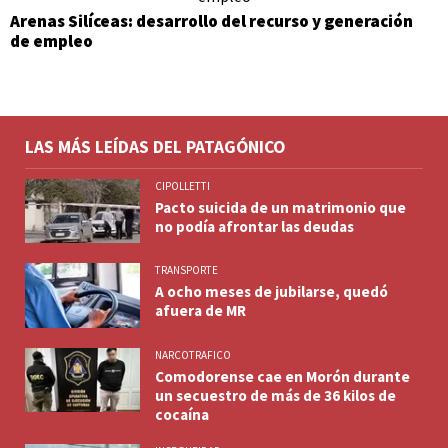
Arenas Silíceas: desarrollo del recurso y generación
de empleo
LAS MÁS LEÍDAS DEL PATAGÓNICO
CIPOLLETTI
Pacto suicida de un matrimonio que
no podía afrontar las deudas
TRANSPORTE
A ocho meses de jubilarse, quedó
afuera de MR
NARCOTRAFICO
Comodorense cae en Morón durante
un secuestro de más de 36 kilos de
cocaína