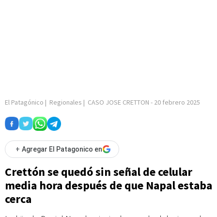
El Patagónico
|
Regionales
|
CASO JOSE CRETTON
-
20 febrero 2025
+
Agregar El Patagonico en
Crettón se quedó sin señal de celular
media hora después de que Napal estaba
cerca