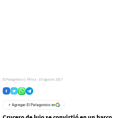
El Patagónico
|
África
-
10 agosto 2017
+
Agregar El Patagonico en
Crucero de lujo se convirtió en un barco