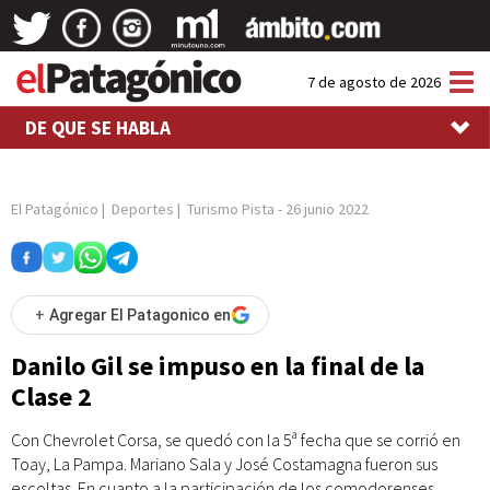
Tog
7 de agosto de 2026
nav
DE QUE SE HABLA
El Patagónico
|
Deportes
|
Turismo Pista
-
26 junio 2022
+
Agregar El Patagonico en
Danilo Gil se impuso en la final de la
Clase 2
Con Chevrolet Corsa, se quedó con la 5ª fecha que se corrió en
Toay, La Pampa. Mariano Sala y José Costamagna fueron sus
escoltas. En cuanto a la participación de los comodorenses,