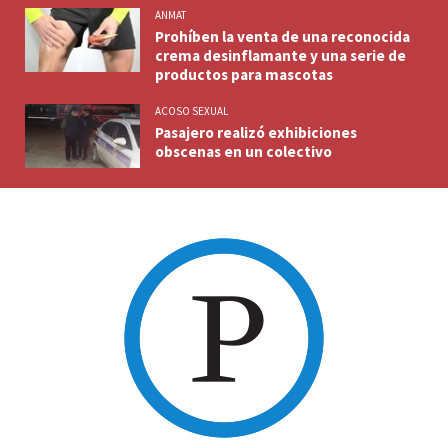
ANMAT
Prohíben la venta de una reconocida
crema desinflamante y una serie de
productos para mascotas
ACOSO SEXUAL
Pasajero realizó exhibiciones
obscenas en un colectivo