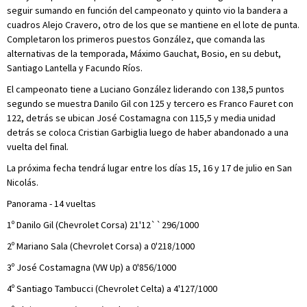
seguir sumando en función del campeonato y quinto vio la bandera a
cuadros Alejo Cravero, otro de los que se mantiene en el lote de punta.
Completaron los primeros puestos González, que comanda las
alternativas de la temporada, Máximo Gauchat, Bosio, en su debut,
Santiago Lantella y Facundo Ríos.
El campeonato tiene a Luciano González liderando con 138,5 puntos
segundo se muestra Danilo Gil con 125 y tercero es Franco Fauret con
122, detrás se ubican José Costamagna con 115,5 y media unidad
detrás se coloca Cristian Garbiglia luego de haber abandonado a una
vuelta del final.
La próxima fecha tendrá lugar entre los días 15, 16 y 17 de julio en San
Nicolás.
Panorama - 14 vueltas
1º Danilo Gil (Chevrolet Corsa) 21'12``296/1000
2º Mariano Sala (Chevrolet Corsa) a 0'218/1000
3º José Costamagna (VW Up) a 0'856/1000
4º Santiago Tambucci (Chevrolet Celta) a 4'127/1000