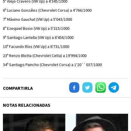
5º Alejo Cravero (VW Up) a 4'345/1000
6º Luciano González (Chevrolet Corsa) a 4'766/1000
7º Máximo Gauchat (VW Up) a 5'043/1000
8º Ezequiel Bosio (VW Up) a 5'315/1000
9º Santiago Lantella (VW Up) a 6'456/1000
10º Facundo Ríos (VW Up) a 6'731/1000
23º Renzo Blotta (Chevrolet Celta) a 19'994/1000
34º Santiago Paincho (Chevrolet Corsa) a 1'20``037/1000
COMPARTIRLA
NOTAS RELACIONADAS