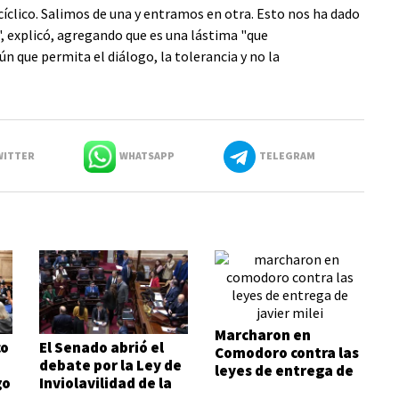
 cíclico. Salimos de una y entramos en otra. Esto nos ha dado
", explicó, agregando que es una lástima "que
que permita el diálogo, la tolerancia y no la
ITTER
WHATSAPP
TELEGRAM
Marcharon en
co
El Senado abrió el
Comodoro contra las
debate por la Ley de
leyes de entrega de
go
Inviolavilidad de la
Javier Milei