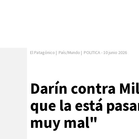
El Patagónico
|
País/Mundo
|
POLITICA
-
10 junio 2026
Darín contra Mi
que la está pas
muy mal"