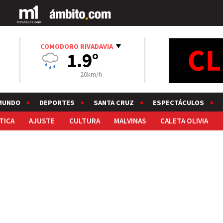
COMODORO RIVADAVIA
1.9°
20km/h
MUNDO
DEPORTES
SANTA CRUZ
ESPECTÁCULOS
TICA
AJUSTE
CULTURA
MALVINAS
CALETA OLIVIA