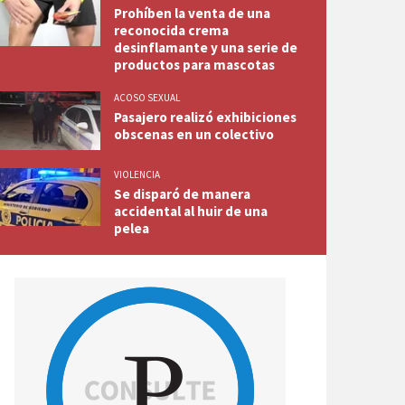
Prohíben la venta de una
reconocida crema
desinflamante y una serie de
productos para mascotas
ACOSO SEXUAL
Pasajero realizó exhibiciones
obscenas en un colectivo
VIOLENCIA
Se disparó de manera
accidental al huir de una
pelea