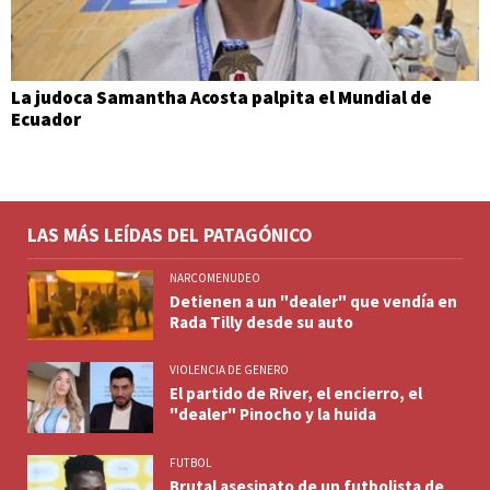
La judoca Samantha Acosta palpita el Mundial de
Ecuador
LAS MÁS LEÍDAS DEL PATAGÓNICO
NARCOMENUDEO
Detienen a un "dealer" que vendía en
Rada Tilly desde su auto
VIOLENCIA DE GENERO
El partido de River, el encierro, el
"dealer" Pinocho y la huida
FUTBOL
Brutal asesinato de un futbolista de