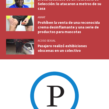
Selección: lo atacaron a metros de su
casa
ANMAT
Prohíben la venta de una reconocida
crema desinflamante y una serie de
productos para mascotas
ACOSO SEXUAL
Pasajero realizó exhibiciones
obscenas en un colectivo