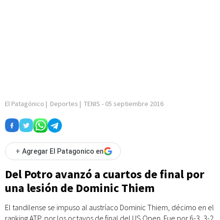
El Patagónico
|
Deportes
|
TENIS
-
05 septiembre 2016
+
Agregar El Patagonico en
Del Potro avanzó a cuartos de final por
una lesión de Dominic Thiem
El tandilense se impuso al austríaco Dominic Thiem, décimo en el
ranking ATP, por los octavos de final del US Open. Fue por 6-3, 3-2