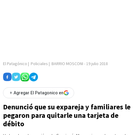
El Patagónico
|
Policiales
|
BARRIO MOSCONI
-
19 julio 2018
+
Agregar El Patagonico en
Denunció que su expareja y familiares le
pegaron para quitarle una tarjeta de
débito