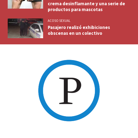
crema desinflamante y una serie de
productos para mascotas
ACOSO SEXUAL
Pasajero realizó exhibiciones
obscenas en un colectivo