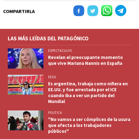
COMPARTIRLA
LAS MÁS LEÍDAS DEL PATAGÓNICO
ESPECTACULOS
Revelan el preocupante momento
que vive Mariana Nannis en España
EEUU
Es argentina, trabaja como niñera en
EE.UU. y fue arrestada por el ICE
cuando iba a ver un partido del
Mundial
POLITICA
"No vamos a ser cómplices de la usura
que afecta a los trabajadores
públicos"