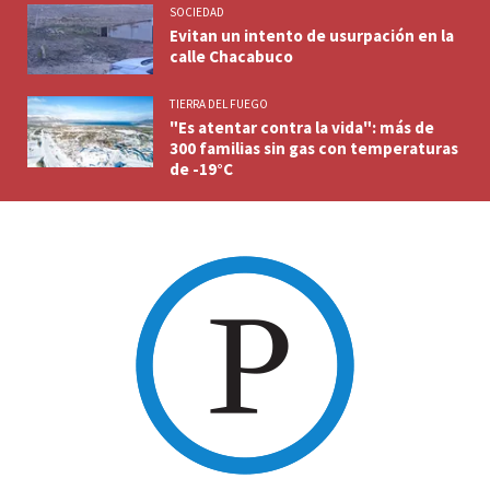
SOCIEDAD
Evitan un intento de usurpación en la
calle Chacabuco
TIERRA DEL FUEGO
"Es atentar contra la vida": más de
300 familias sin gas con temperaturas
de -19°C