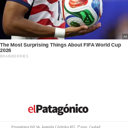
Propietaria IGD SA, Avenida Córdoba 657, 7° piso, Ciudad