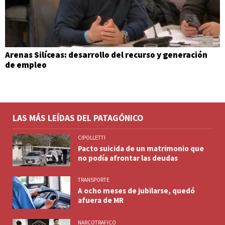
Arenas Silíceas: desarrollo del recurso y generación
de empleo
LAS MÁS LEÍDAS DEL PATAGÓNICO
CIPOLLETTI
Pacto suicida de un matrimonio que
no podía afrontar las deudas
TRANSPORTE
A ocho meses de jubilarse, quedó
afuera de MR
NARCOTRAFICO