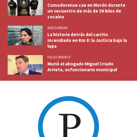
Comodorense cae en Morón durante
un secuestro de más de 36 kilos de
cocaína
INSEGURIDAD
La historia detrás del carrito
incendiado en Km 8: la Justicia bajo la
lupa
FALLECIMIENTO
Murió el abogado Miguel Criado
Arrieta, exfuncionario municipal