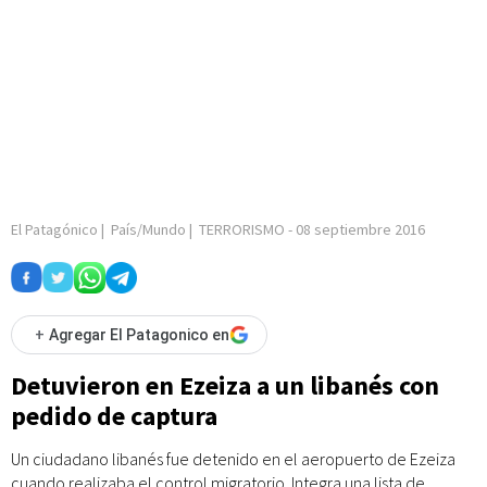
El Patagónico
|
País/Mundo
|
TERRORISMO
-
08 septiembre 2016
+
Agregar El Patagonico en
Detuvieron en Ezeiza a un libanés con
pedido de captura
Un ciudadano libanés fue detenido en el aeropuerto de Ezeiza
cuando realizaba el control migratorio. Integra una lista de