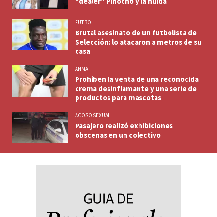
"dealer" Pinocho y la huida
FUTBOL
Brutal asesinato de un futbolista de
Selección: lo atacaron a metros de su
casa
ANMAT
Prohíben la venta de una reconocida
crema desinflamante y una serie de
productos para mascotas
ACOSO SEXUAL
Pasajero realizó exhibiciones
obscenas en un colectivo