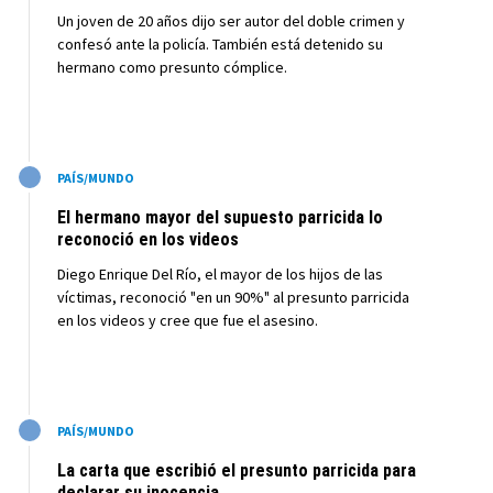
Un joven de 20 años dijo ser autor del doble crimen y
confesó ante la policía. También está detenido su
hermano como presunto cómplice.
M
PAÍS/MUNDO
El hermano mayor del supuesto parricida lo
reconoció en los videos
Diego Enrique Del Río, el mayor de los hijos de las
víctimas, reconoció "en un 90%" al presunto parricida
en los videos y cree que fue el asesino.
M
PAÍS/MUNDO
La carta que escribió el presunto parricida para
declarar su inocencia