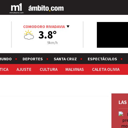
COMODORO RIVADAVIA
3.8°
9km/h
MUNDO
DEPORTES
SANTA CRUZ
ESPECTÁCULOS
TICA
AJUSTE
CULTURA
MALVINAS
CALETA OLIVIA
LAS