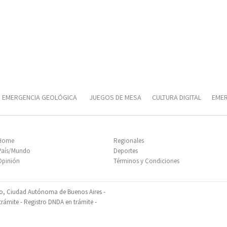
EMERGENCIA GEOLÓGICA
JUEGOS DE MESA
CULTURA DIGITAL
EMER
T
CORRIDA UNIVERSITARIA
Home
Regionales
País/Mundo
Deportes
Opinión
Términos y Condiciones
so, Ciudad Autónoma de Buenos Aires -
ámite - Registro DNDA en trámite -