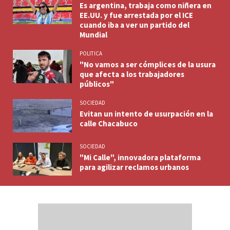
Es argentina, trabaja como niñera en
EE.UU. y fue arrestada por el ICE
cuando iba a ver un partido del
Mundial
POLITICA
"No vamos a ser cómplices de la usura
que afecta a los trabajadores
públicos"
SOCIEDAD
Evitan un intento de usurpación en la
calle Chacabuco
SOCIEDAD
"Mi Calle", innovadora plataforma
para agilizar reclamos urbanos