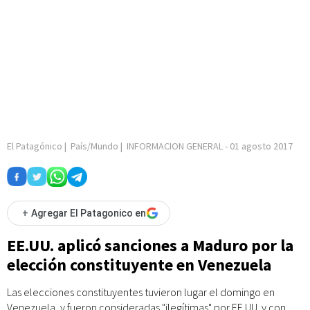
El Patagónico
|
País/Mundo
|
INFORMACION GENERAL
-
01 agosto 2017
+
Agregar El Patagonico en
EE.UU. aplicó sanciones a Maduro por la
elección constituyente en Venezuela
Las elecciones constituyentes tuvieron lugar el domingo en
Venezuela, y fueron consideradas "ilegítimas" por EE.UU. y con