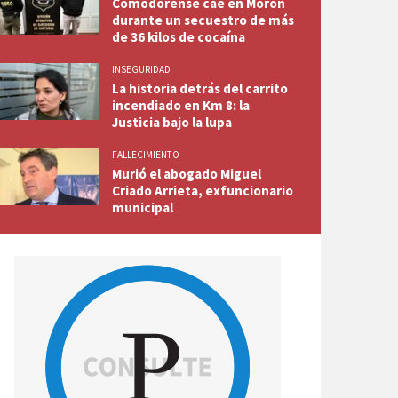
Comodorense cae en Morón
durante un secuestro de más
de 36 kilos de cocaína
INSEGURIDAD
La historia detrás del carrito
incendiado en Km 8: la
Justicia bajo la lupa
FALLECIMIENTO
Murió el abogado Miguel
Criado Arrieta, exfuncionario
municipal