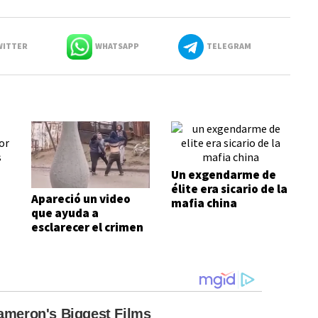
ITTER
WHATSAPP
TELEGRAM
Un exgendarme de
élite era sicario de la
Apareció un video
mafia china
que ayuda a
esclarecer el crimen
de Nahuelmilla