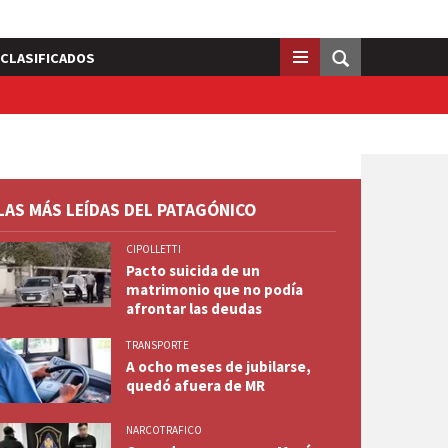
CLASIFICADOS
LAS MÁS LEÍDAS DEL PATAGÓNICO
CIPOLLETTI
Pacto suicida de un
matrimonio que no podía
afrontar las deudas
TRANSPORTE
A ocho meses de jubilarse,
quedó afuera de MR
NARCOTRAFICO