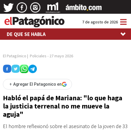
Tog
7 de agosto de 2026
nav
DE QUE SE HABLA
El Patagónico
|
Policiales
-
27 mayo 2026
+
Agregar El Patagonico en
Habló el papá de Mariana: "lo que haga
la justicia terrenal no me mueve la
aguja"
El hombre reflexionó sobre el asesinato de la joven de 33