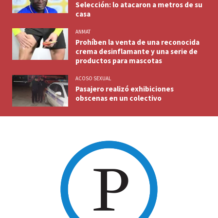
Selección: lo atacaron a metros de su
casa
ANMAT
Prohíben la venta de una reconocida
crema desinflamante y una serie de
productos para mascotas
ACOSO SEXUAL
Pasajero realizó exhibiciones
obscenas en un colectivo