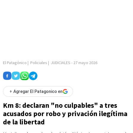
El Patagónico
|
Policiales
|
JUDICIALES
-
27 mayo 2026
+
Agregar El Patagonico en
Km 8: declaran "no culpables" a tres
acusados por robo y privación ilegítima
de la libertad