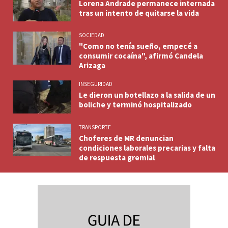
Lorena Andrade permanece internada
tras un intento de quitarse la vida
SOCIEDAD
"Como no tenía sueño, empecé a
consumir cocaína", afirmó Candela
Arizaga
INSEGURIDAD
Le dieron un botellazo a la salida de un
boliche y terminó hospitalizado
TRANSPORTE
Choferes de MR denuncian
condiciones laborales precarias y falta
de respuesta gremial