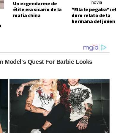
Un exgendarme de
élite era sicario de la
"Ella le pegaba": el
mafia china
duro relato de la
hermana del joven
n
asesinado por su
novia