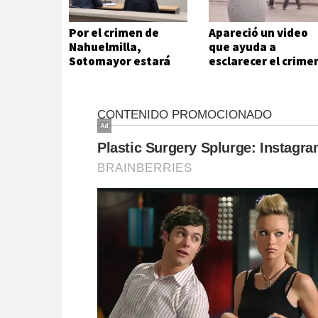
Por el crimen de
Apareció un video
Nahuelmilla,
que ayuda a
Sotomayor estará
esclarecer el crime
preso 4 meses
de Nahuelmilla