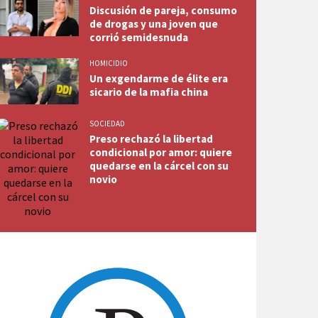
Discusión de pareja, consumo
de drogas y una joven que
corrió semidesnuda
HOMICIDIO
Un exgendarme de élite era
sicario de la mafia china
SOCIEDAD
Preso rechazó la libertad
condicional por amor: quiere
quedarse en la cárcel con su
novio