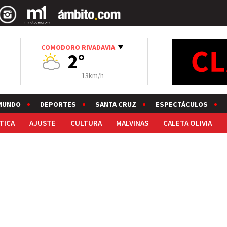
COMODORO RIVADAVIA
2°
13km/h
MUNDO
DEPORTES
SANTA CRUZ
ESPECTÁCULOS
TICA
AJUSTE
CULTURA
MALVINAS
CALETA OLIVIA