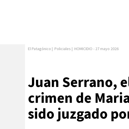
El Patagónico
|
Policiales
|
HOMICIDIO
-
27 mayo 2026
Juan Serrano, e
crimen de Maria
sido juzgado po