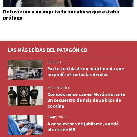
Detuvieron a un imputado por abuso que estaba
prófugo
LAS MÁS LEÍDAS DEL PATAGÓNICO
CIPOLLETTI
Pacto suicida de un matrimonio que
no podía afrontar las deudas
NARCOTRAFICO
Comodorense cae en Morón durante
un secuestro de más de 36 kilos de
cocaína
TRANSPORTE
A ocho meses de jubilarse, quedó
afuera de MR