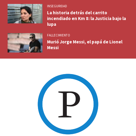
INSEGURIDAD
La historia detrás del carrito
incendiado en Km 8: la Justicia bajo la
lupa
FALLECIMIENTO
Murió Jorge Messi, el papá de Lionel
Messi