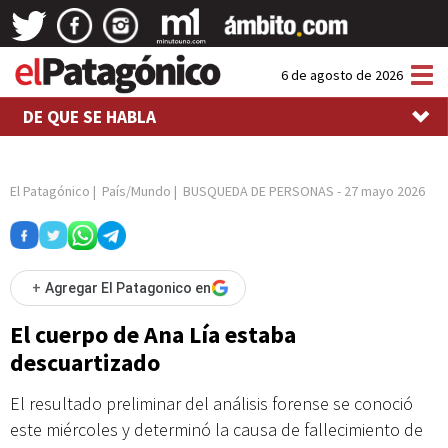
Tog
6 de agosto de 2026
nav
DE QUE SE HABLA
El Patagónico
|
País/Mundo
|
BUSQUEDA DE PERSONAS
-
27 mayo 2026
+
Agregar El Patagonico en
El cuerpo de Ana Lía estaba
descuartizado
El resultado preliminar del análisis forense se conoció
este miércoles y determinó la causa de fallecimiento de