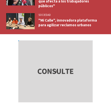
que afecta a los trabajadores
públicos"
SOCIEDAD
"Mi Calle", innovadora plataforma
para agilizar reclamos urbanos